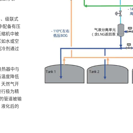
）、级联式
中配备有压
压缩机中被
（如水或空
制冷剂通过
换热器中与
当温度降低
，天然气开
进行极为精
门的管道被输
，液化后的