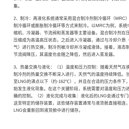
集。
2、制冷：再液化系统通常采用混合制冷剂制冷循环（MRC
制冷循环或膨胀制冷循环等方式来制冷。以MRC为例，系统
缩机、冷凝器、节流阀和蒸发器等主要设备。混合制冷剂在
压缩成为高温高压状态，之后进入冷凝器，通过与冷却介质
气）进行热交换，制冷剂被冷却并冷凝成液体。接着，液态
节流阀降压，其温度也会随之降低，然后进入蒸发器。
3、热量交换与液化：（1）温度和压力控制：随着天然气在
制冷剂的热量交换不断深入进行，天然气的温度持续降低。
至LNG的沸点以下（约-162℃），并且在合适的压力条件下
始发生液化现象。在这个关键阶段，系统需要对温度和压力
确的控制。（2）液化完成与收集：液化后的LNG会通过专
送至特定的储存装置，这些储存装置通常与液货舱直接相连
LNG会重新回到液货舱中进行储存。