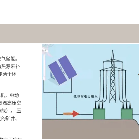
空气储能。
的热源来补
能两个环
动机，电动
高温高压空
）‌。 压
废的矿井、